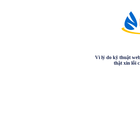
Vì lý do kỹ thuật we
thật xin lỗi 