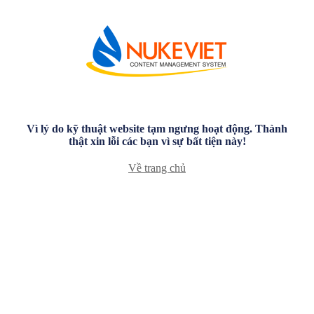
Vì lý do kỹ thuật website tạm ngưng hoạt động. Thành
thật xin lỗi các bạn vì sự bất tiện này!
Về trang chủ