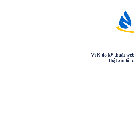
Vì lý do kỹ thuật we
thật xin lỗi 