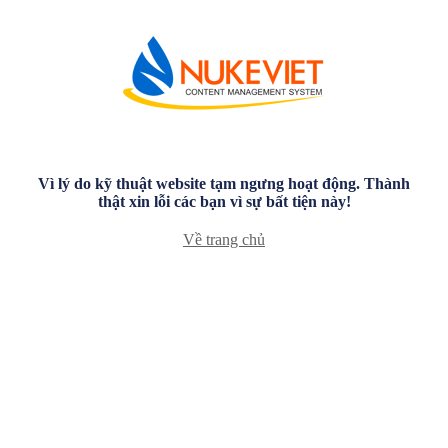
Vì lý do kỹ thuật website tạm ngưng hoạt động. Thành
thật xin lỗi các bạn vì sự bất tiện này!
Về trang chủ