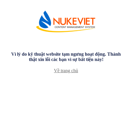
Vì lý do kỹ thuật website tạm ngưng hoạt động. Thành
thật xin lỗi các bạn vì sự bất tiện này!
Về trang chủ