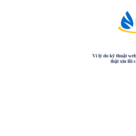
Vì lý do kỹ thuật we
thật xin lỗi 