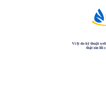
Vì lý do kỹ thuật we
thật xin lỗi 