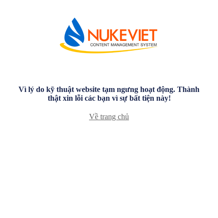
Vì lý do kỹ thuật website tạm ngưng hoạt động. Thành
thật xin lỗi các bạn vì sự bất tiện này!
Về trang chủ