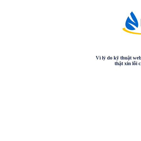
Vì lý do kỹ thuật we
thật xin lỗi 