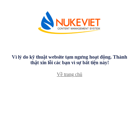
Vì lý do kỹ thuật website tạm ngưng hoạt động. Thành
thật xin lỗi các bạn vì sự bất tiện này!
Về trang chủ