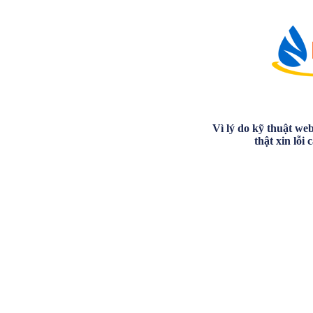
Vì lý do kỹ thuật we
thật xin lỗi 