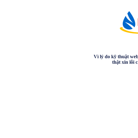
Vì lý do kỹ thuật we
thật xin lỗi 