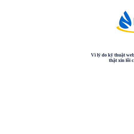
Vì lý do kỹ thuật we
thật xin lỗi 