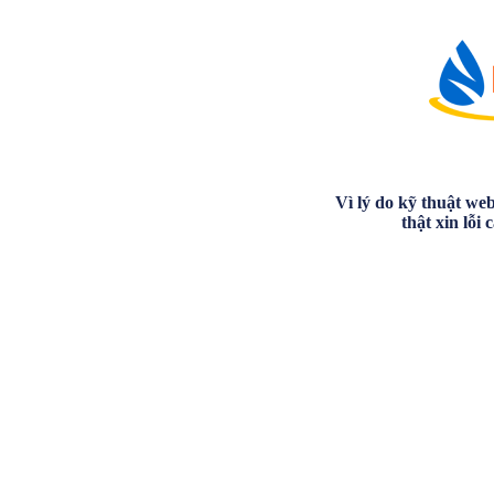
Vì lý do kỹ thuật we
thật xin lỗi 